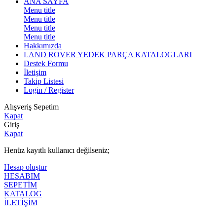
ANA SAYFA
Menu title
Menu title
Menu title
Menu title
Hakkımızda
LAND ROVER YEDEK PARÇA KATALOGLARI
Destek Formu
İletişim
Takip Listesi
Login / Register
Alışveriş Sepetim
Kapat
Giriş
Kapat
Henüz kayıtlı kullanıcı değilseniz;
Hesap oluştur
HESABIM
SEPETİM
KATALOG
İLETİŞİM