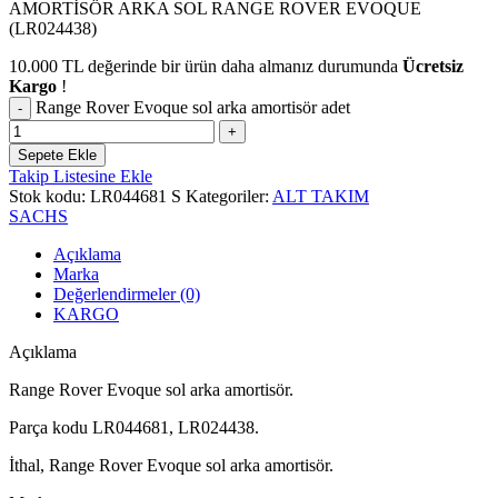
AMORTİSÖR ARKA SOL RANGE ROVER EVOQUE
(LR024438)
10.000
TL
değerinde bir ürün daha almanız durumunda
Ücretsiz
Kargo
!
Range Rover Evoque sol arka amortisör adet
Sepete Ekle
Takip Listesine Ekle
Stok kodu:
LR044681 S
Kategoriler:
ALT TAKIM
SACHS
Açıklama
Marka
Değerlendirmeler (0)
KARGO
Açıklama
Range Rover Evoque sol arka amortisör.
Parça kodu LR044681, LR024438.
İthal, Range Rover Evoque sol arka amortisör.