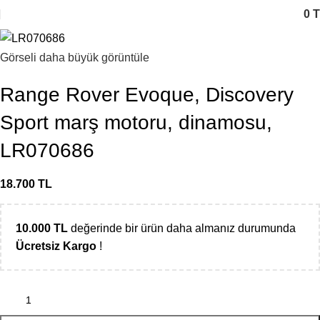
0
T
Görseli daha büyük görüntüle
Range Rover Evoque, Discovery
Sport marş motoru, dinamosu,
LR070686
18.700
TL
10.000
TL
değerinde bir ürün daha almanız durumunda
Ücretsiz Kargo
!