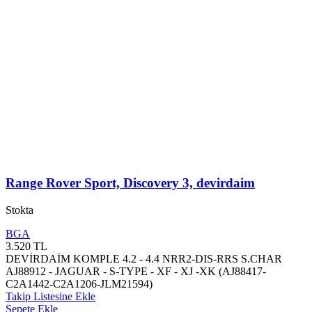
Range Rover Sport, Discovery 3, devirdaim
Stokta
BGA
3.520
TL
DEVİRDAİM KOMPLE 4.2 - 4.4 NRR2-DIS-RRS S.CHAR
AJ88912 - JAGUAR - S-TYPE - XF - XJ -XK (AJ88417-
C2A1442-C2A1206-JLM21594)
Takip Listesine Ekle
Sepete Ekle