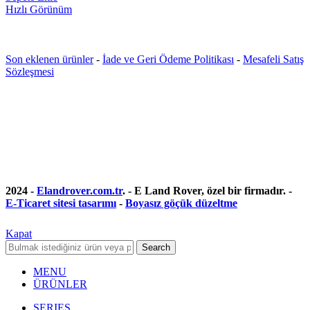
Hızlı Görünüm
Son eklenen ürünler
-
İade ve Geri Ödeme Politikası
-
Mesafeli Satış
Sözleşmesi
2024 -
Elandrover.com.tr
. - E Land Rover, özel bir firmadır. -
E-Ticaret sitesi tasarımı
-
Boyasız göçük düzeltme
Kapat
Search
MENU
ÜRÜNLER
SERIES