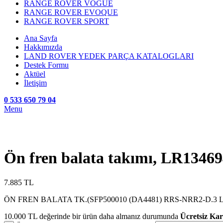
RANGE ROVER VOGUE
RANGE ROVER EVOQUE
RANGE ROVER SPORT
Ana Sayfa
Hakkımızda
LAND ROVER YEDEK PARÇA KATALOGLARI
Destek Formu
Aktüel
İletişim
0 533 650 79 04
Menu
Ön fren balata takımı, LR1346
7.885
TL
ÖN FREN BALATA TK.(SFP500010 (DA4481) RRS-NRR2-D.3 
10.000
TL
değerinde bir ürün daha almanız durumunda
Ücretsiz Ka