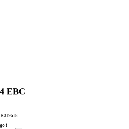
94 EBC
LR019618
rgo
!