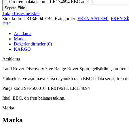
Ön fren balata takımı, LR134694 EBC adet
Sepete Ekle
Takip Listesine Ekle
Stok kodu:
LR134694 EBC
Kategoriler:
FREN SİSTEMİ
,
FREN Sİ
EBC
Açıklama
Marka
Değerlendirmeler (0)
KARGO
Açıklama
Land Rover Discovery 3 ve Range Rover Sport, geliştirilmiş ön fren b
Yüksek ısı ve aşınmaya karşı dayanıklı olan EBC balata serisi, fren dis
Parça kodu SFP500010, LR019618, LR134694
İthal, EBC, ön fren balatası takımı.
Marka
Marka