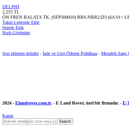
DELPHİ
2.255
TL
ÖN FREN BALATA TK. (SFP500010) RRS-NRR2-D3 (6A 01> L
Takip Listesine Ekle
Sepete Ekle
Hızlı Görünüm
Son eklenen ürünler
-
İade ve Geri Ödeme Politikası
-
Mesafeli Satış
2024 -
Elandrover.com.tr
. - E Land Rover, özel bir firmadır. -
E-T
Kapat
Search