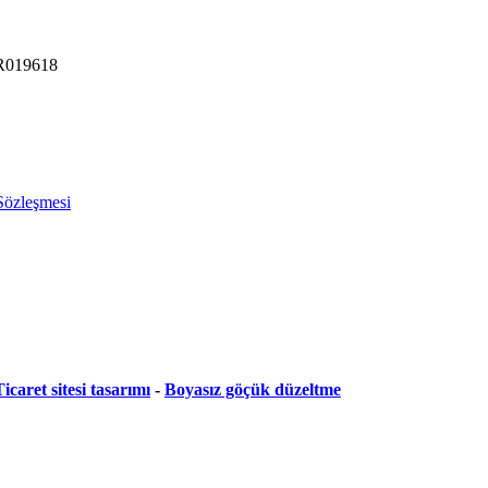
R019618
 Sözleşmesi
icaret sitesi tasarımı
-
Boyasız göçük düzeltme