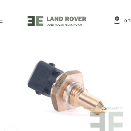
0
0
T