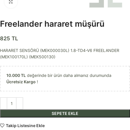
Görseli daha büyük görüntüle
Freelander hararet müşürü
825
TL
HARARET SENSÖRÜ (MEK000030L) 1.8-TD4-V6 FREELANDER
(MEK100170L) (MEK500130)
10.000
TL
değerinde bir ürün daha almanız durumunda
Ücretsiz Kargo
!
SEPETE EKLE
Takip Listesine Ekle