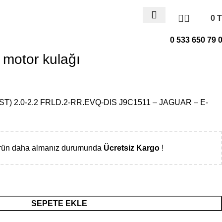
0
T
0
items
0 533 650 79 
 motor kulağı
) 2.0-2.2 FRLD.2-RR.EVQ-DIS J9C1511 – JAGUAR – E-
ürün daha almanız durumunda
Ücretsiz Kargo
!
SEPETE EKLE