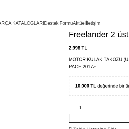
ARÇA KATALOGLARI
Destek Formu
Aktüel
İletişim
Freelander 2 üst
2.998
TL
MOTOR KULAK TAKOZU (ÜST
PACE 2017>
10.000
TL
değerinde bir 