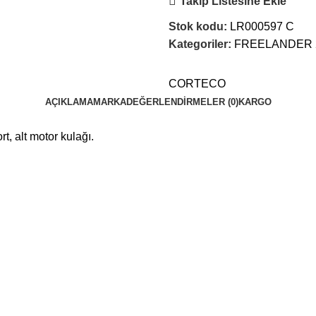
Takip Listesine Ekle
Stok kodu:
LR000597 C
Kategoriler:
FREELANDER 
CORTECO
AÇIKLAMA
MARKA
DEĞERLENDIRMELER (0)
KARGO
, alt motor kulağı.