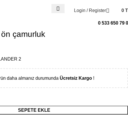
Login / Register
0
T
0
items
0 533 650 79 
l ön çamurluk
LANDER 2
ürün daha almanız durumunda
Ücretsiz Kargo
!
SEPETE EKLE