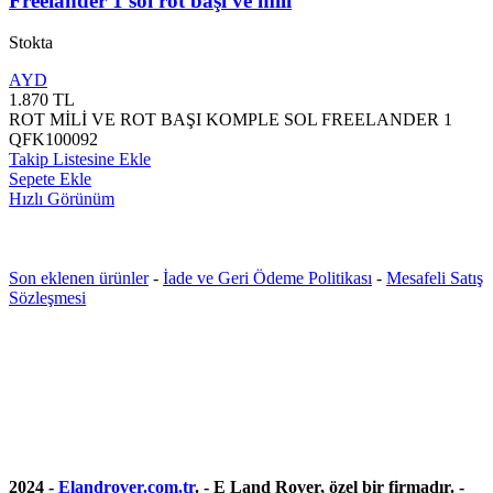
Freelander 1 sol rot başı ve mili
Stokta
AYD
1.870
TL
ROT MİLİ VE ROT BAŞI KOMPLE SOL FREELANDER 1
QFK100092
Takip Listesine Ekle
Sepete Ekle
Hızlı Görünüm
Son eklenen ürünler
-
İade ve Geri Ödeme Politikası
-
Mesafeli Satış
Sözleşmesi
2024 -
Elandrover.com.tr
. - E Land Rover, özel bir firmadır. -