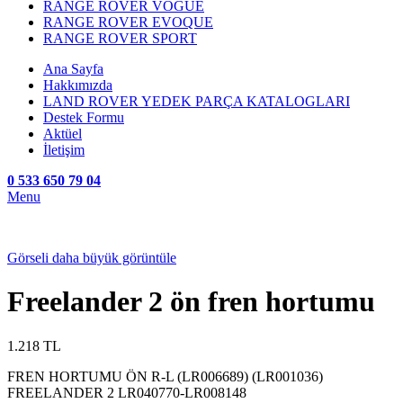
RANGE ROVER VOGUE
RANGE ROVER EVOQUE
RANGE ROVER SPORT
Ana Sayfa
Hakkımızda
LAND ROVER YEDEK PARÇA KATALOGLARI
Destek Formu
Aktüel
İletişim
0 533 650 79 04
Menu
Görseli daha büyük görüntüle
Freelander 2 ön fren hortumu
1.218
TL
FREN HORTUMU ÖN R-L (LR006689) (LR001036)
FREELANDER 2 LR040770-LR008148