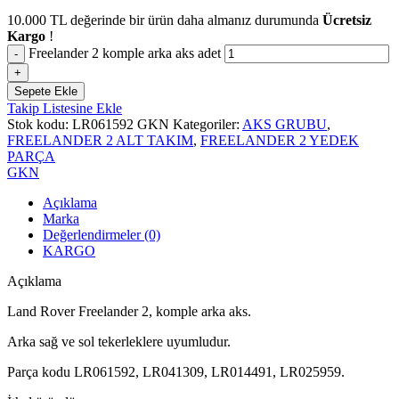
10.000
TL
değerinde bir ürün daha almanız durumunda
Ücretsiz
Kargo
!
Freelander 2 komple arka aks adet
Sepete Ekle
Takip Listesine Ekle
Stok kodu:
LR061592 GKN
Kategoriler:
AKS GRUBU
,
FREELANDER 2 ALT TAKIM
,
FREELANDER 2 YEDEK
PARÇA
GKN
Açıklama
Marka
Değerlendirmeler (0)
KARGO
Açıklama
Land Rover Freelander 2, komple arka aks.
Arka sağ ve sol tekerleklere uyumludur.
Parça kodu LR061592, LR041309, LR014491, LR025959.