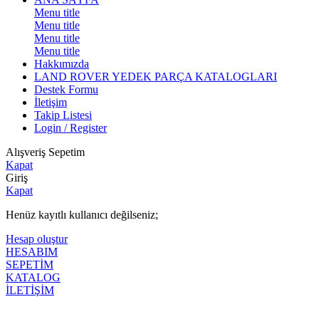
Menu title
Menu title
Menu title
Menu title
Hakkımızda
LAND ROVER YEDEK PARÇA KATALOGLARI
Destek Formu
İletişim
Takip Listesi
Login / Register
Alışveriş Sepetim
Kapat
Giriş
Kapat
Henüz kayıtlı kullanıcı değilseniz;
Hesap oluştur
HESABIM
SEPETİM
KATALOG
İLETİŞİM