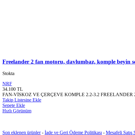
Freelander 2 fan motoru, davlumbaz, komple beyin se
Stokta
NRF
34.100
TL
FAN-VİSKOZ VE ÇERÇEVE KOMPLE 2.2-3.2 FREELANDER 2,
Takip Listesine Ekle
Sepete Ekle
Hızlı Görünüm
Son eklenen ürünler
-
İade ve Geri Ödeme Politikası
-
Mesafeli Satış