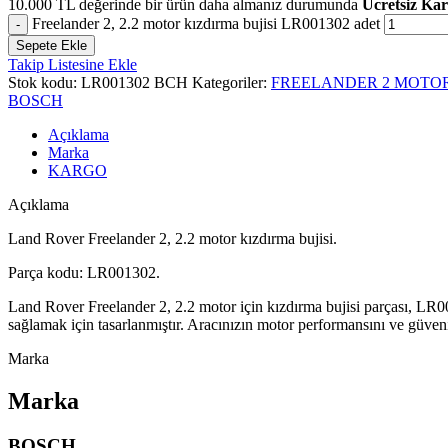
10.000
TL
değerinde bir ürün daha almanız durumunda
Ücretsiz Ka
Freelander 2, 2.2 motor kızdırma bujisi LR001302 adet
Sepete Ekle
Takip Listesine Ekle
Stok kodu:
LR001302 BCH
Kategoriler:
FREELANDER 2 MOTO
BOSCH
Açıklama
Marka
KARGO
Açıklama
Land Rover Freelander 2, 2.2 motor kızdırma bujisi.
Parça kodu: LR001302.
Land Rover Freelander 2, 2.2 motor için kızdırma bujisi parçası, LR
sağlamak için tasarlanmıştır. Aracınızın motor performansını ve güvenil
Marka
Marka
BOSCH