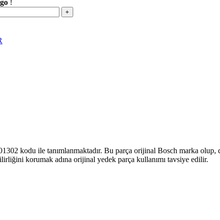
rgo
!
R
001302 kodu ile tanımlanmaktadır. Bu parça orijinal Bosch marka olup, 
irliğini korumak adına orijinal yedek parça kullanımı tavsiye edilir.