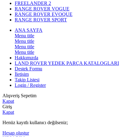
FREELANDER 2
RANGE ROVER VOGUE
RANGE ROVER EVOQUE
RANGE ROVER SPORT
ANA SAYFA
Menu title
Menu title
Menu title
Menu title
Hakkımızda
LAND ROVER YEDEK PARÇA KATALOGLARI
Destek Formu
İletişim
Takip Listesi
Login / Register
Alışveriş Sepetim
Kapat
Giriş
Kapat
Henüz kayıtlı kullanıcı değilseniz;
Hesap oluştur