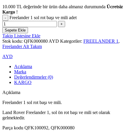
10.000
TL
değerinde bir ürün daha almanız durumunda
Ücretsiz
Kargo
!
Freelander 1 sol rot başı ve mili adet
Sepete Ekle
Takip Listesine Ekle
Stok kodu:
QFK000080 AYD
Kategoriler:
FREELANDER 1
,
Freelander Alt Takım
AYD
Açıklama
Marka
Değerlendirmeler (0)
KARGO
Açıklama
Freelander 1 sol rot başı ve mili.
Land Rover Freelander 1, sol ön rot başı ve mili set olarak
gelmektedir.
Parça kodu QFK100092, QFK000080