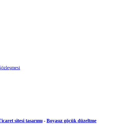
 Sözleşmesi
icaret sitesi tasarımı
-
Boyasız göçük düzeltme