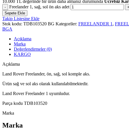
10.000
TL
değerinde bir ürün daha almanız durumunda
Ücretsiz Ka
Freelander 1, sağ, sol ön aks adet
Sepete Ekle
Takip Listesine Ekle
Stok kodu:
TDB103520 BG
Kategoriler:
FREELANDER 1
,
FREEL
BGA
Açıklama
Marka
Değerlendirmeler (0)
KARGO
Açıklama
Land Rover Freelander, ön, sağ, sol komple aks.
Ürün sağ ve sol aks olarak kullanılabilmektedir.
Land Rover Freelander 1 uyumludur.
Parça kodu TDB103520
Marka
Marka