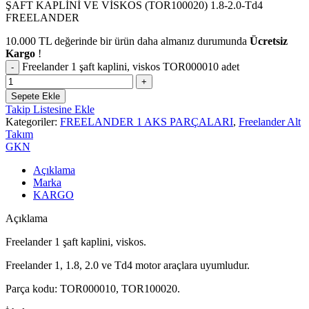
ŞAFT KAPLİNİ VE VİSKOS (TOR100020) 1.8-2.0-Td4
FREELANDER
10.000
TL
değerinde bir ürün daha almanız durumunda
Ücretsiz
Kargo
!
Freelander 1 şaft kaplini, viskos TOR000010 adet
Sepete Ekle
Takip Listesine Ekle
Kategoriler:
FREELANDER 1 AKS PARÇALARI
,
Freelander Alt
Takım
GKN
Açıklama
Marka
KARGO
Açıklama
Freelander 1 şaft kaplini, viskos.
Freelander 1, 1.8, 2.0 ve Td4 motor araçlara uyumludur.
Parça kodu: TOR000010, TOR100020.