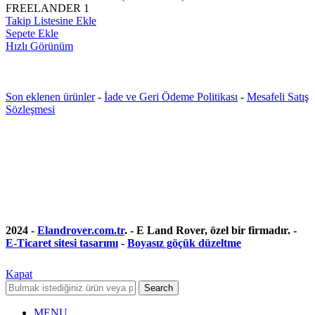
FREELANDER 1
Takip Listesine Ekle
Sepete Ekle
Hızlı Görünüm
Son eklenen ürünler
-
İade ve Geri Ödeme Politikası
-
Mesafeli Satış
Sözleşmesi
2024 -
Elandrover.com.tr
. - E Land Rover, özel bir firmadır. -
E-Ticaret sitesi tasarımı
-
Boyasız göçük düzeltme
Kapat
Search
MENU