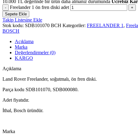
10.000
TL
değerinde bir ürün daha almanız durumunda
Ücretsiz Ka
Freelander 1 ön fren diski adet
Sepete Ekle
Takip Listesine Ekle
Stok kodu:
SDB101070 BCH
Kategoriler:
FREELANDER 1
,
Freel
BOSCH
Açıklama
Marka
Değerlendirmeler (0)
KARGO
Açıklama
Land Rover Freelander, soğutmalı, ön fren diski.
Parça kodu SDB101070, SDB000080.
Adet fiyatıdır.
İthal, Bosch üründür.
Marka