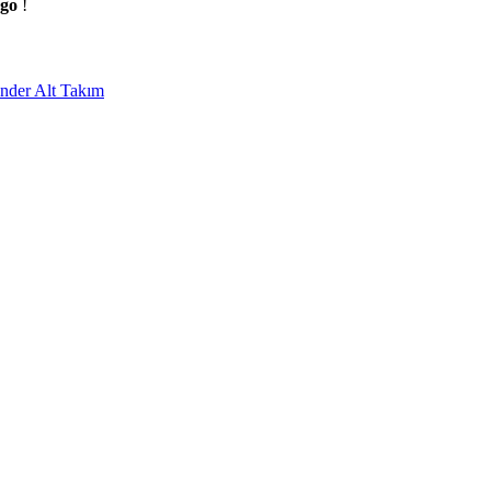
rgo
!
ander Alt Takım