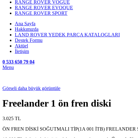
RANGE ROVER VOGUE
RANGE ROVER EVOQUE
RANGE ROVER SPORT
Ana Sayfa
Hakkımızda
LAND ROVER YEDEK PARÇA KATALOGLARI
Destek Formu
Aktüel
İletişim
0 533 650 79 04
Menu
Görseli daha büyük görüntüle
Freelander 1 ön fren diski
3.025
TL
ÖN FREN DİSKİ SOĞUTMALI TİP(1A 001 İTB) FRELANDER 