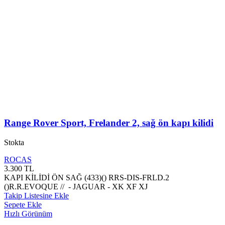
Range Rover Sport, Frelander 2, sağ ön kapı kilidi
Stokta
ROCAS
3.300
TL
KAPI KİLİDİ ÖN SAĞ (433)() RRS-DIS-FRLD.2
()R.R.EVOQUE // - JAGUAR - XK XF XJ
Takip Listesine Ekle
Sepete Ekle
Hızlı Görünüm