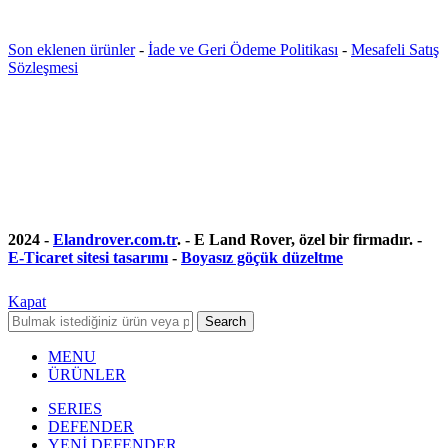
Son eklenen ürünler
-
İade ve Geri Ödeme Politikası
-
Mesafeli Satış
Sözleşmesi
2024 -
Elandrover.com.tr
. - E Land Rover, özel bir firmadır. -
E-Ticaret sitesi tasarımı
-
Boyasız göçük düzeltme
Kapat
Search
MENU
ÜRÜNLER
SERIES
DEFENDER
YENİ DEFENDER