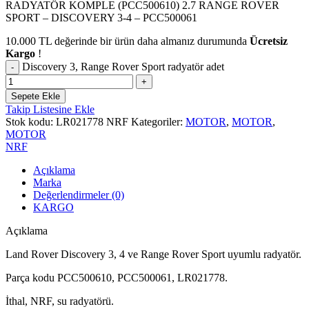
RADYATÖR KOMPLE (PCC500610) 2.7 RANGE ROVER
SPORT – DISCOVERY 3-4 – PCC500061
10.000
TL
değerinde bir ürün daha almanız durumunda
Ücretsiz
Kargo
!
Discovery 3, Range Rover Sport radyatör adet
Sepete Ekle
Takip Listesine Ekle
Stok kodu:
LR021778 NRF
Kategoriler:
MOTOR
,
MOTOR
,
MOTOR
NRF
Açıklama
Marka
Değerlendirmeler (0)
KARGO
Açıklama
Land Rover Discovery 3, 4 ve Range Rover Sport uyumlu radyatör.
Parça kodu PCC500610, PCC500061, LR021778.
İthal, NRF, su radyatörü.