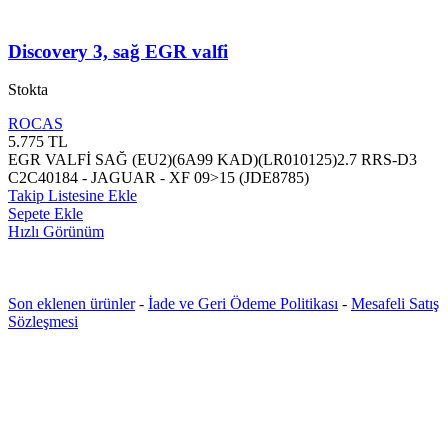
Discovery 3, sağ EGR valfi
Stokta
ROCAS
5.775
TL
EGR VALFİ SAĞ (EU2)(6A99 KAD)(LR010125)2.7 RRS-D3
C2C40184 - JAGUAR - XF 09>15 (JDE8785)
Takip Listesine Ekle
Sepete Ekle
Hızlı Görünüm
Son eklenen ürünler
-
İade ve Geri Ödeme Politikası
-
Mesafeli Satış
Sözleşmesi