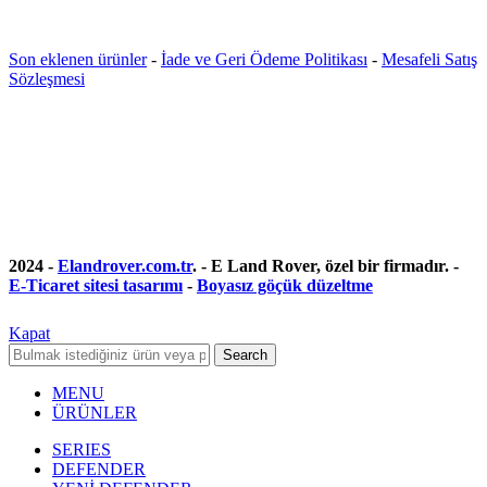
Son eklenen ürünler
-
İade ve Geri Ödeme Politikası
-
Mesafeli Satış
Sözleşmesi
2024 -
Elandrover.com.tr
. - E Land Rover, özel bir firmadır. -
E-Ticaret sitesi tasarımı
-
Boyasız göçük düzeltme
Kapat
Search
MENU
ÜRÜNLER
SERIES
DEFENDER