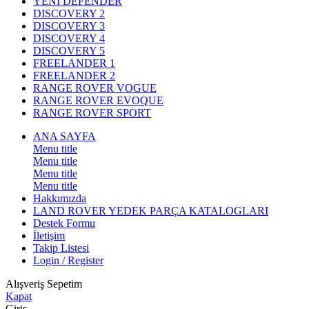
YENİ DEFENDER
DISCOVERY 2
DISCOVERY 3
DISCOVERY 4
DISCOVERY 5
FREELANDER 1
FREELANDER 2
RANGE ROVER VOGUE
RANGE ROVER EVOQUE
RANGE ROVER SPORT
ANA SAYFA
Menu title
Menu title
Menu title
Menu title
Hakkımızda
LAND ROVER YEDEK PARÇA KATALOGLARI
Destek Formu
İletişim
Takip Listesi
Login / Register
Alışveriş Sepetim
Kapat
Giriş