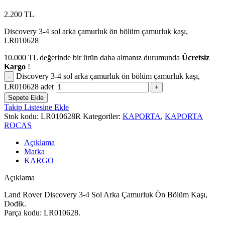
2.200
TL
Discovery 3-4 sol arka çamurluk ön bölüm çamurluk kaşı,
LR010628
10.000
TL
değerinde bir ürün daha almanız durumunda
Ücretsiz
Kargo
!
Discovery 3-4 sol arka çamurluk ön bölüm çamurluk kaşı,
LR010628 adet
Sepete Ekle
Takip Listesine Ekle
Stok kodu:
LR010628R
Kategoriler:
KAPORTA
,
KAPORTA
ROCAS
Açıklama
Marka
KARGO
Açıklama
Land Rover Discovery 3-4 Sol Arka Çamurluk Ön Bölüm Kaşı,
Dodik.
Parça kodu: LR010628.