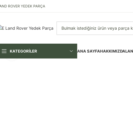
AND ROVER YEDEK PARÇA
KATEGORİLER
ANA SAYFA
HAKKIMIZDA
LAN
Görseli daha büyük görüntüle