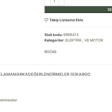
SE
Takip Listesine Ekle
Stok kodu:
ERR6413
Kategoriler:
ELEKTRİK
,
V8 MOTOR
ROCAS
KLAMA
MARKA
DEĞERLENDIRMELER (0)
KARGO
inamosudur.