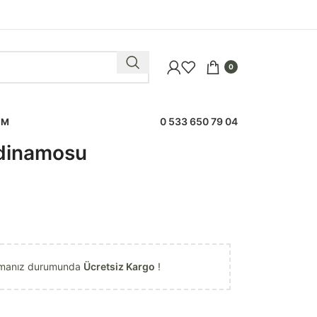
0
0 533 650 79 04
IM
 dinamosu
almanız durumunda
Ücretsiz Kargo
!