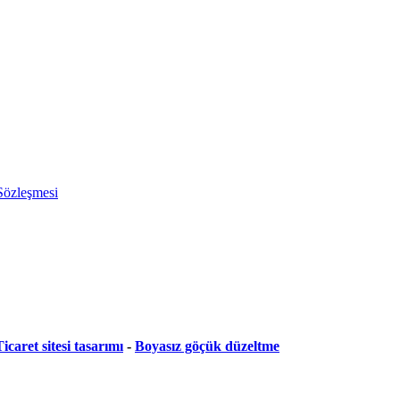
 Sözleşmesi
icaret sitesi tasarımı
-
Boyasız göçük düzeltme