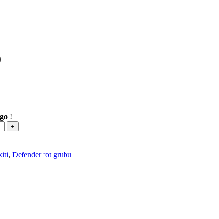
0
rgo
!
iti
,
Defender rot grubu