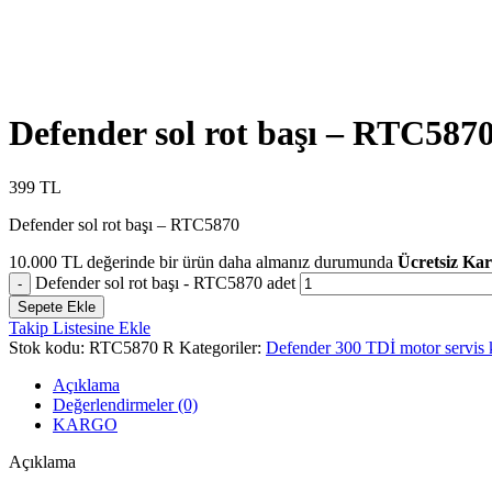
Defender sol rot başı – RTC587
399
TL
Defender sol rot başı – RTC5870
10.000
TL
değerinde bir ürün daha almanız durumunda
Ücretsiz Ka
Defender sol rot başı - RTC5870 adet
Sepete Ekle
Takip Listesine Ekle
Stok kodu:
RTC5870 R
Kategoriler:
Defender 300 TDİ motor servis k
Açıklama
Değerlendirmeler (0)
KARGO
Açıklama