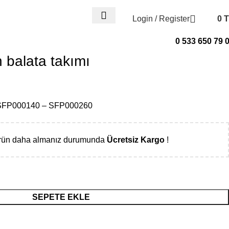
Login / Register
0
T
0
items
0 533 650 79 
 balata takımı
FP000140 – SFP000260
ürün daha almanız durumunda
Ücretsiz Kargo
!
SEPETE EKLE