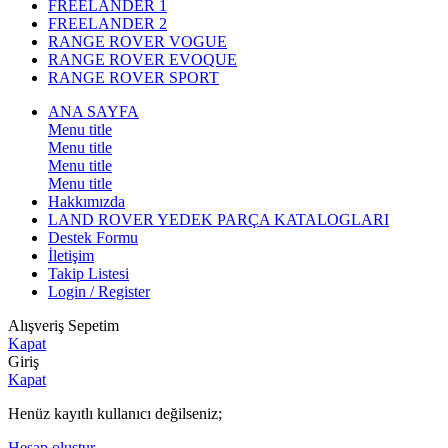
FREELANDER 1
FREELANDER 2
RANGE ROVER VOGUE
RANGE ROVER EVOQUE
RANGE ROVER SPORT
ANA SAYFA
Menu title
Menu title
Menu title
Menu title
Hakkımızda
LAND ROVER YEDEK PARÇA KATALOGLARI
Destek Formu
İletişim
Takip Listesi
Login / Register
Alışveriş Sepetim
Kapat
Giriş
Kapat
Henüz kayıtlı kullanıcı değilseniz;
Hesap oluştur