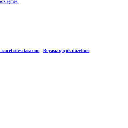
 Sözleşmesi
icaret sitesi tasarımı
-
Boyasız göçük düzeltme