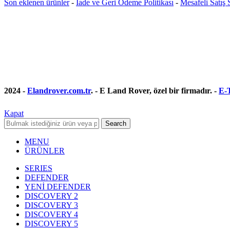
Son eklenen ürünler
-
İade ve Geri Ödeme Politikası
-
Mesafeli Satış
2024 -
Elandrover.com.tr
. - E Land Rover, özel bir firmadır. -
E-T
Kapat
Search
MENU
ÜRÜNLER
SERIES
DEFENDER
YENİ DEFENDER
DISCOVERY 2
DISCOVERY 3
DISCOVERY 4
DISCOVERY 5