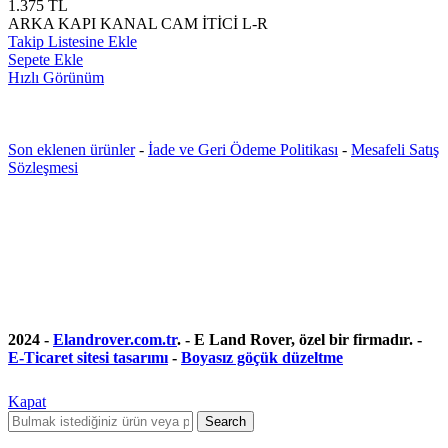
1.375
TL
ARKA KAPI KANAL CAM İTİCİ L-R
Takip Listesine Ekle
Sepete Ekle
Hızlı Görünüm
Son eklenen ürünler
-
İade ve Geri Ödeme Politikası
-
Mesafeli Satış
Sözleşmesi
2024 -
Elandrover.com.tr
. - E Land Rover, özel bir firmadır. -
E-Ticaret sitesi tasarımı
-
Boyasız göçük düzeltme
Kapat
Search