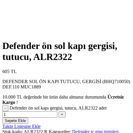
Defender ön sol kapı gergisi,
tutucu, ALR2322
605
TL
DEFENDER SOL ÖN KAPI TUTUCU, GERGİSİ (BHQ710050)
DEF.110 MUC1889
10.000
TL
değerinde bir ürün daha almanız durumunda
Ücretsiz
Kargo
!
Defender ön sol kapı gergisi, tutucu, ALR2322 adet
Sepete Ekle
Takip Listesine Ekle
Stok kodu:
ALR2322 R
Kategoriler:
Defender iç trim ürünleri
,