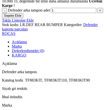
10.000
TL
değerinde bir ürün daha almanız durumunda
Ücretsiz
Kargo
!
Defender arka tampon adet
Sepete Ekle
Takip Listesine Ekle
Stok kodu:
LR.DEF REAR BUMPER
Kategoriler:
Defender
kaporta parçaları
ROCAS
Açıklama
Marka
Değerlendirmeler (0)
KARGO
Açıklama
Defender arka tampon.
Katalog kodu TF883KIT, TF883KIT110, TF883KIT90
Siyah gri renktir.
İthal üründür.
Marka