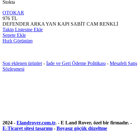
Stokta
OTOKAR
976
TL
DEFENDER ARKA YAN KAPI SABİT CAM RENKLİ
Takip Listesine Ekle
Sepete Ekle
Hızlı Görünüm
Son eklenen ürünler
-
İade ve Geri Ödeme Politikası
-
Mesafeli Satış
Sözleşmesi
2024 -
Elandrover.com.tr
. - E Land Rover, özel bir firmadır. -
E-Ticaret sitesi tasarımı
-
Boyasız göçük düzeltme