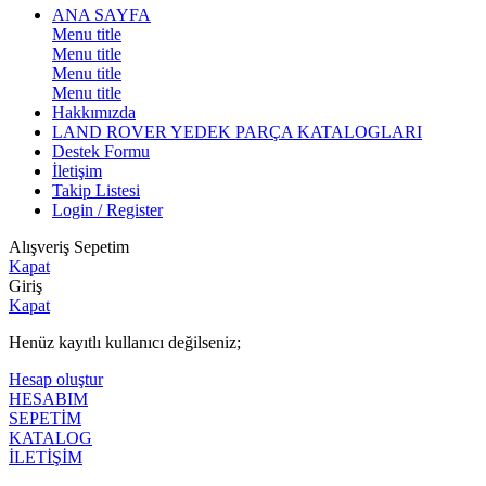
ANA SAYFA
Menu title
Menu title
Menu title
Menu title
Hakkımızda
LAND ROVER YEDEK PARÇA KATALOGLARI
Destek Formu
İletişim
Takip Listesi
Login / Register
Alışveriş Sepetim
Kapat
Giriş
Kapat
Henüz kayıtlı kullanıcı değilseniz;
Hesap oluştur
HESABIM
SEPETİM
KATALOG
İLETİŞİM