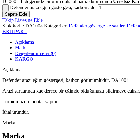
10.000
TL
değerinde bir ürün daha almanız durumunda
Ücretsiz Ka
Defender arazi eğim göstergesi, karbon adet
Sepete Ekle
Takip Listesine Ekle
Stok kodu:
DA1004
Kategoriler:
Defender gösterge ve saatler
,
Defend
BRITPART
Açıklama
Marka
Değerlendirmeler (0)
KARGO
Açıklama
Defender arazi eğim göstergesi, karbon görünümlüdür. DA1004
Arazi şartlarında kaç derece bir eğimde olduğunuzu bildirmeye çalışır. 
Torpido üzeri montaj yapılır.
İthal üründür.
Marka
Marka