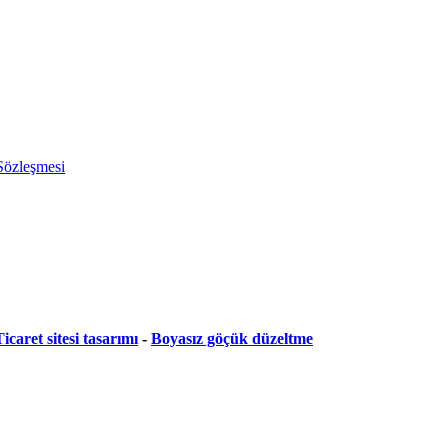
 Sözleşmesi
icaret sitesi tasarımı
-
Boyasız göçük düzeltme