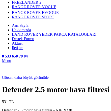
FREELANDER 2
RANGE ROVER VOGUE
RANGE ROVER EVOQUE
RANGE ROVER SPORT
Ana Sayfa
Hakkımızda
LAND ROVER YEDEK PARÇA KATALOGLARI
Destek Formu
Aktüel
İletişim
0 533 650 79 04
Menu
Görseli daha büyük görüntüle
Defender 2.5 motor hava filtre
531
TL
Defender 2.5 motor hava filtresi – NRC9238