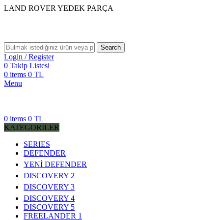
LAND ROVER YEDEK PARÇA
Search
Login / Register
0
Takip Listesi
0
items
0
TL
Menu
0
items
0
TL
KATEGORİLER
SERIES
DEFENDER
YENİ DEFENDER
DISCOVERY 2
DISCOVERY 3
DISCOVERY 4
DISCOVERY 5
FREELANDER 1