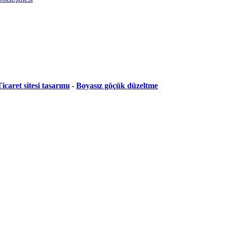
icaret sitesi tasarımı
-
Boyasız göçük düzeltme