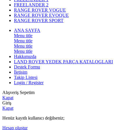
FREELANDER 2
RANGE ROVER VOGUE
RANGE ROVER EVOQUE
RANGE ROVER SPORT
ANA SAYFA
Menu title
Menu title
Menu title
Menu title
Hakkımızda
LAND ROVER YEDEK PARÇA KATALOGLARI
Destek Formu
İletişim
Takip Listesi
Login / Register
Alışveriş Sepetim
Kapat
Giriş
Kapat
Henüz kayıtlı kullanıcı değilseniz;
Hesap oluştur