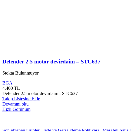
Defender 2.5 motor devirdaim – STC637
Stokta Bulunmuyor
BGA
4.400
TL
Defender 2.5 motor devirdaim - STC637
Takip Listesine Ekle
Devamını oku
Hızlı Görünüm
Son eklenen ürünler
-
İade ve Geri Ödeme Politikası
-
Mesafeli Satış