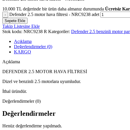
10.000
TL
değerinde bir ürün daha almanız durumunda
Ücretsiz Ka
Defender 2.5 motor hava filtresi - NRC9238 adet
Sepete Ekle
Takip Listesine Ekle
Stok kodu:
NRC9238 R
Kategoriler:
Defender 2.5 benzinli motor par
Açıklama
Değerlendirmeler (0)
KARGO
Açıklama
DEFENDER 2.5 MOTOR HAVA FİLTRESİ
Dizel ve benzinli 2.5 motorlara uyumludur.
İthal üründür.
Değerlendirmeler (0)
Değerlendirmeler
Henüz değerlendirme yapılmadı.