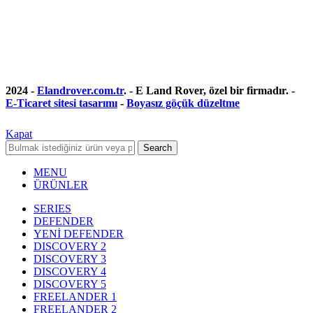
2024 -
Elandrover.com.tr
. - E Land Rover, özel bir firmadır. -
E-Ticaret sitesi tasarımı
-
Boyasız göçük düzeltme
Kapat
Search
MENU
ÜRÜNLER
SERIES
DEFENDER
YENİ DEFENDER
DISCOVERY 2
DISCOVERY 3
DISCOVERY 4
DISCOVERY 5
FREELANDER 1
FREELANDER 2