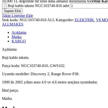
10.000
TL
değerinde bir ürün daha almanız durumunda
Ücretsiz Ka
Buji kablo takımı NGC103740-810 adet
Sepete Ekle
Takip Listesine Ekle
Stok kodu:
NGC103740-810 ALL
Kategoriler:
ELEKTRİK
,
V8 M
ALLMAKES
Açıklama
Marka
KARGO
Açıklama
Buji kablo takımı.
Parça kodu: NGC103740-810, GWS102.
Uyumlu modeller: Discovery 2, Range Rover P38.
1999 ile 2002 yılları arası 4.0 ve 4.6 motor araçlara uyumludur.
İthal parça.
Marka