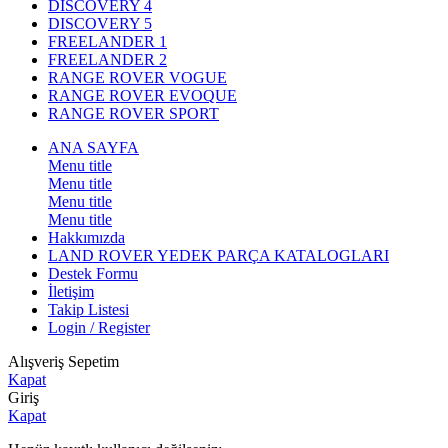
DISCOVERY 4
DISCOVERY 5
FREELANDER 1
FREELANDER 2
RANGE ROVER VOGUE
RANGE ROVER EVOQUE
RANGE ROVER SPORT
ANA SAYFA
Menu title
Menu title
Menu title
Menu title
Hakkımızda
LAND ROVER YEDEK PARÇA KATALOGLARI
Destek Formu
İletişim
Takip Listesi
Login / Register
Alışveriş Sepetim
Kapat
Giriş
Kapat