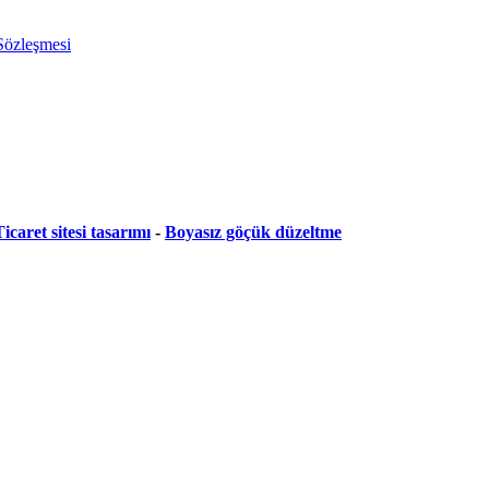
 Sözleşmesi
icaret sitesi tasarımı
-
Boyasız göçük düzeltme