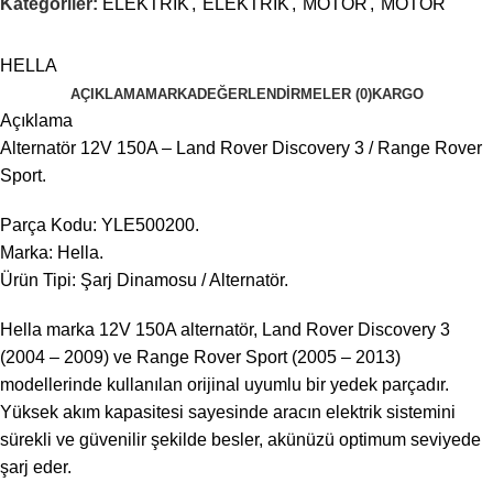
Kategoriler:
ELEKTRİK
,
ELEKTRİK
,
MOTOR
,
MOTOR
HELLA
AÇIKLAMA
MARKA
DEĞERLENDIRMELER (0)
KARGO
Açıklama
Alternatör 12V 150A – Land Rover Discovery 3 / Range Rover
Sport.
Parça Kodu: YLE500200.
Marka: Hella.
Ürün Tipi: Şarj Dinamosu / Alternatör.
Hella marka 12V 150A alternatör, Land Rover Discovery 3
(2004 – 2009) ve Range Rover Sport (2005 – 2013)
modellerinde kullanılan orijinal uyumlu bir yedek parçadır.
Yüksek akım kapasitesi sayesinde aracın elektrik sistemini
sürekli ve güvenilir şekilde besler, akünüzü optimum seviyede
şarj eder.