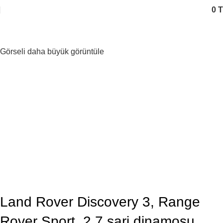
0
T
Görseli daha büyük görüntüle
Land Rover Discovery 3, Range
Rover Sport, 2.7 şarj dinamosu,