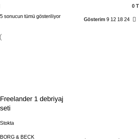
0
T
5 sonucun tümü gösteriliyor
Gösterim
9
12
18
24
Freelander 1 debriyaj
seti
Stokta
BORG & BECK