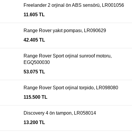
Freelander 2 orjinal ön ABS sensörü, LR001056
11.605
TL
Range Rover yakıt pompası, LR090629
42.405
TL
Range Rover Sport orjinal sunroof motoru,
EGQ500030
53.075
TL
Range Rover Sport orjinal torpido, LR098080
115.500
TL
Discovery 4 ön tampon, LR058014
13.200
TL