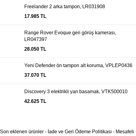
Freelander 2 arka tampon, LR031908
17.985
TL
Range Rover Evoque geri görüş kamerası,
LR047397
28.050
TL
Yeni Defender ön tampon alt koruma, VPLEP0436
37.070
TL
Discovery 3 elektrikli yan basamak, VTK500010
42.625
TL
Son eklenen ürünler
-
İade ve Geri Ödeme Politikası
-
Mesafeli