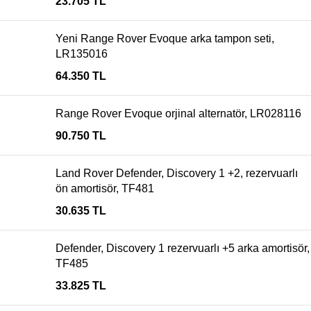
23.705
TL
Yeni Range Rover Evoque arka tampon seti,
LR135016
64.350
TL
Range Rover Evoque orjinal alternatör, LR028116
90.750
TL
Land Rover Defender, Discovery 1 +2, rezervuarlı
ön amortisör, TF481
30.635
TL
Defender, Discovery 1 rezervuarlı +5 arka amortisör,
TF485
33.825
TL