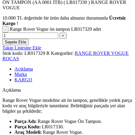
ÖN TAMPON (AA 0001 İTB) ( LR017330 ) RANGE ROVER
VOGUE
10.000
TL
değerinde bir ürün daha almanız durumunda
Ücretsiz
Kargo
!
Range Rover Vogue ön tampon LR017329 adet
Sepete Ekle
Takip Listesine Ekle
Stok kodu:
LR017329 R
Kategoriler:
RANGE ROVER VOGUE
ROCAS
Açıklama
Marka
KARGO
Açıklama
Range Rover Vogue modeline ait ön tampon, genellikle yedek parça
kodu ve araç bilgileriyle tanımlanır. Belirttiğiniz parçada yer alan
bilgiler şu şekildedir;
Parça Adı:
Range Rover Vogue Ön Tampon.
Parça Kodu:
LR017330.
Araç Modeli:
Range Rover Vogue.