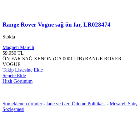
Range Rover Vogue sağ ön far, LR028474
Stokta
Magneti Marelli
59.950
TL
ÖN FAR SAĞ XENON (CA 0001 İTB) RANGE ROVER
VOGUE
Takip Listesine Ekle
Sepete Ekle
Hızlı Görünüm
Son eklenen ürünler
-
İade ve Geri Ödeme Politikası
-
Mesafeli Satış
Sözleşmesi