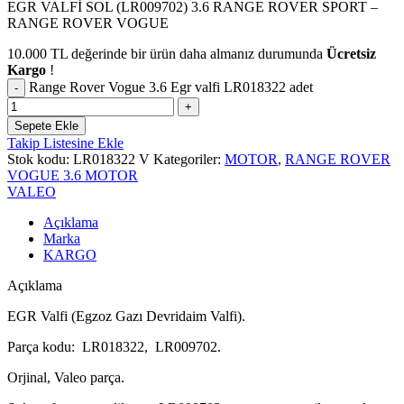
EGR VALFİ SOL (LR009702) 3.6 RANGE ROVER SPORT –
RANGE ROVER VOGUE
10.000
TL
değerinde bir ürün daha almanız durumunda
Ücretsiz
Kargo
!
Range Rover Vogue 3.6 Egr valfi LR018322 adet
Sepete Ekle
Takip Listesine Ekle
Stok kodu:
LR018322 V
Kategoriler:
MOTOR
,
RANGE ROVER
VOGUE 3.6 MOTOR
VALEO
Açıklama
Marka
KARGO
Açıklama
EGR Valfi (Egzoz Gazı Devridaim Valfi).
Parça kodu: LR018322, LR009702.
Orjinal, Valeo parça.