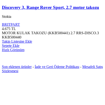
Discovery 3, Range Rover Sport, 2.7 motor takozu
Stokta
BRITPART
4.675
TL
MOTOR KULAK TAKOZU (KKB500441) 2.7 RRS-DISCO.3
KKB500440
Takip Listesine Ekle
Sepete Ekle
Hızlı Görünüm
Son eklenen ürünler
-
İade ve Geri Ödeme Politikası
-
Mesafeli Satış
Sözleşmesi