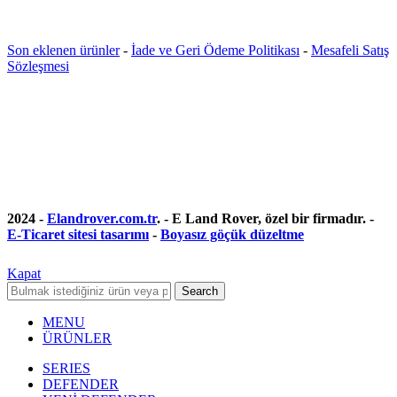
Son eklenen ürünler
-
İade ve Geri Ödeme Politikası
-
Mesafeli Satış
Sözleşmesi
2024 -
Elandrover.com.tr
. - E Land Rover, özel bir firmadır. -
E-Ticaret sitesi tasarımı
-
Boyasız göçük düzeltme
Kapat
Search
MENU
ÜRÜNLER
SERIES
DEFENDER