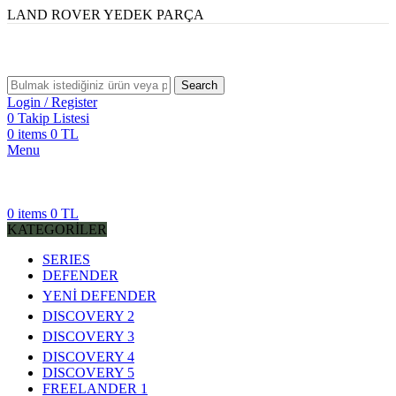
LAND ROVER YEDEK PARÇA
Search
Login / Register
0
Takip Listesi
0
items
0
TL
Menu
0
items
0
TL
KATEGORİLER
SERIES
DEFENDER
YENİ DEFENDER
DISCOVERY 2
DISCOVERY 3
DISCOVERY 4
DISCOVERY 5
FREELANDER 1